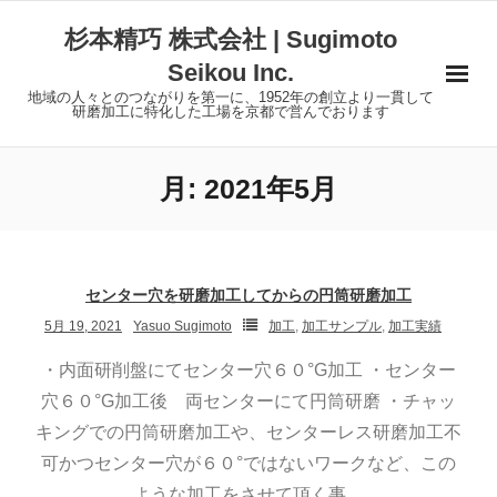
Skip
杉本精巧 株式会社 | Sugimoto
to
Seikou Inc.
content
地域の人々とのつながりを第一に、1952年の創立より一貫して
研磨加工に特化した工場を京都で営んでおります
月:
2021年5月
センター穴を研磨加工してからの円筒研磨加工
5月 19, 2021
Yasuo Sugimoto
加工
,
加工サンプル
,
加工実績
・内面研削盤にてセンター穴６０°G加工 ・センター
穴６０°G加工後 両センターにて円筒研磨 ・チャッ
キングでの円筒研磨加工や、センターレス研磨加工不
可かつセンター穴が６０°ではないワークなど、この
ような加工をさせて頂く事
…