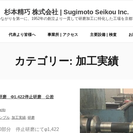
杉本精巧 株式会社 | Sugimoto Seikou Inc.
ながりを第一に、1952年の創立より一貫して研磨加工に特化した工場を京
代表より皆様へ
事業所 | アクセス
主要設備 | 検査
お
カテゴリー:
加工実績
研磨 Φ1.422停止研磨 公差
oto
ンプル
,
加工実績
,
研磨
 150部分 停止研磨にてφ1,422