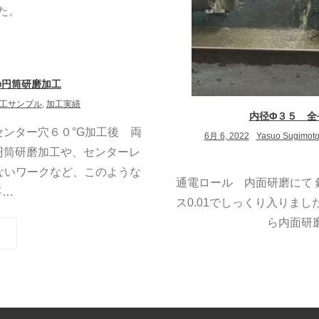
した。
の円筒研磨加工
工サンプル
,
加工実績
内径Φ３５ 全
センター穴６０°G加工後 両
6月 6, 2022
Yasuo Sugimot
円筒研磨加工や、センターレ
ないワークなど、このような
通電ロール 内面研磨にて 銅
事
…
ス0.01でしっくり入りまし
ら内面研磨