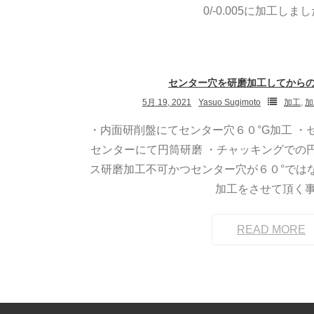
0/-0.005に加工しま
センター穴を研磨加工してから
5月 19, 2021
Yasuo Sugimoto
加工
,
加
・内面研削盤にてセンター穴６０°G加工 ・
センターにて円筒研磨 ・チャッキングでの
ス研磨加工不可かつセンター穴が６０°では
加工をさせて頂く
READ MORE