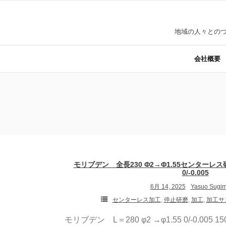
Skip
to
地域の人々とのつ
content
会社概要
モリブデン 全長230 Φ2→Φ1.55センターレス
0/-0.005
6月 14, 2025
Yasuo Sugim
センターレス加工
,
停止研磨
,
加工
,
加工サ
モリブデン L＝280 φ2 →φ1.55 0/-0.005