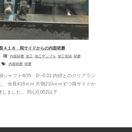
長４１８ 両サイドからの内面研磨
o
内面研磨
,
加工
,
加工サンプル
,
加工実績
,
研磨
内面研磨
,
研磨
シャフトΦ35 0~-0.01 内径とのクリアラン
た。 全長418ｍｍ 片側210ｍｍずつ両サイドか
しました。 同心0.002以下