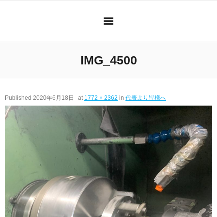
Skip
to
content
IMG_4500
Published
2020年6月18日
at
1772 × 2362
in
代表より皆様へ