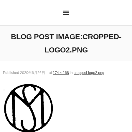
Skip
to
content
BLOG POST IMAGE:
CROPPED-
LOGO2.PNG
Published
2020年6月26日
at
174 × 168
in
cropped-logo2.png