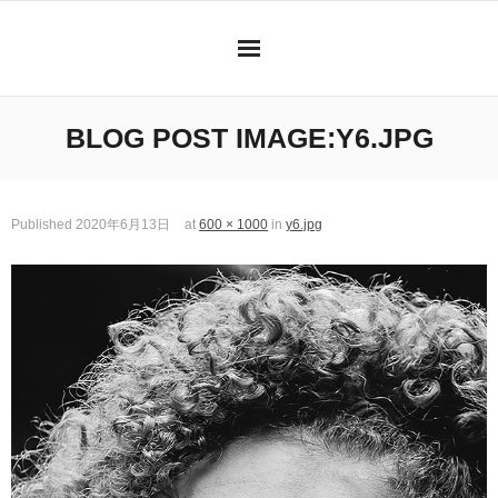
Skip
to
content
BLOG POST IMAGE:
Y6.JPG
Published
2020年6月13日
at
600 × 1000
in
y6.jpg